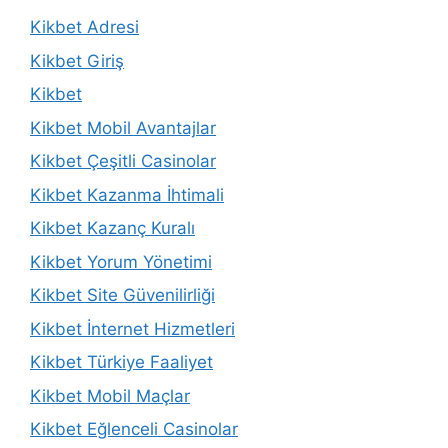
Kikbet Adresi
Kikbet Giriş
Kikbet
Kikbet Mobil Avantajlar
Kikbet Çeşitli Casinolar
Kikbet Kazanma İhtimali
Kikbet Kazanç Kuralı
Kikbet Yorum Yönetimi
Kikbet Site Güvenilirliği
Kikbet İnternet Hizmetleri
Kikbet Türkiye Faaliyet
Kikbet Mobil Maçlar
Kikbet Eğlenceli Casinolar