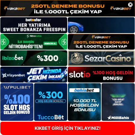
×
KIKBET GİRİŞ İÇİN TIKLAYINIZ!