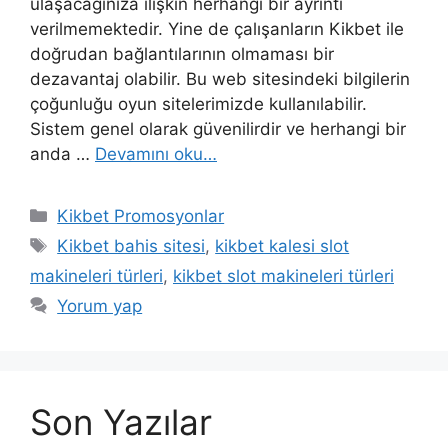
ulaşacağınıza ilişkin herhangi bir ayrıntı
verilmemektedir. Yine de çalışanların Kikbet ile
doğrudan bağlantılarının olmaması bir
dezavantaj olabilir. Bu web sitesindeki bilgilerin
çoğunluğu oyun sitelerimizde kullanılabilir.
Sistem genel olarak güvenilirdir ve herhangi bir
anda …
Devamını oku…
Kategoriler
Kikbet Promosyonlar
Etiketler
Kikbet bahis sitesi
,
kikbet kalesi slot
makineleri türleri
,
kikbet slot makineleri türleri
Yorum yap
Son Yazılar