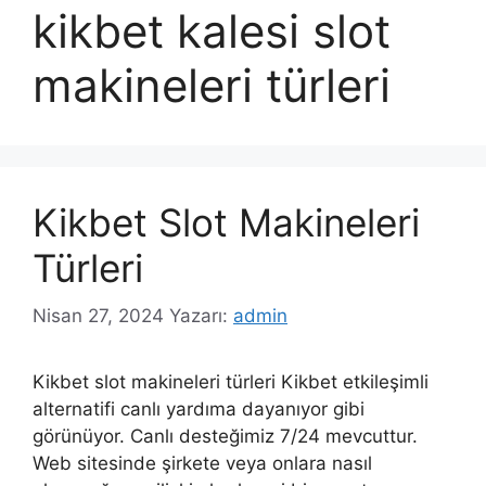
kikbet kalesi slot
makineleri türleri
Kikbet Slot Makineleri
Türleri
Nisan 27, 2024
Yazarı:
admin
Kikbet slot makineleri türleri Kikbet etkileşimli
alternatifi canlı yardıma dayanıyor gibi
görünüyor. Canlı desteğimiz 7/24 mevcuttur.
Web sitesinde şirkete veya onlara nasıl