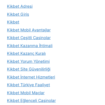
Kikbet Adresi
Kikbet Giriş
Kikbet
Kikbet Mobil Avantajlar
Kikbet Çeşitli Casinolar
Kikbet Kazanma İhtimali
Kikbet Kazanç Kuralı
Kikbet Yorum Yönetimi
Kikbet Site Güvenilirliği
Kikbet İnternet Hizmetleri
Kikbet Türkiye Faaliyet
Kikbet Mobil Maçlar
Kikbet Eğlenceli Casinolar