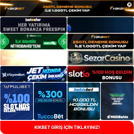
×
KIKBET GİRİŞ İÇİN TIKLAYINIZ!