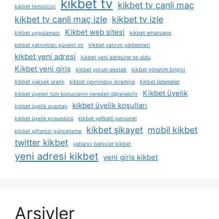
kikbet tv
kikbet tv canli maç
kikbet temsilcisi
kikbet tv canli maç izle
kikbet tv izle
Kikbet web sitesi
kikbet uygulaması
kikbet whatsapp
kikbet yatırımları güvenli mi
kikbet yatırım yöntemleri
kikbet yeni adresi
kikbet yeni adresine ne oldu
Kikbet yeni giriş
kikbet yorum destek
kikbet yönetim bilgisi
kikbet yüksek oranlı
kikbet çevrimdışı i̇kramiye
kikbet ödemeler
Kikbet üyelik
kikbet üyeleri tüm bonuslarını nereden öğrenebilir
kikbet üyelik koşulları
kikbet üyelik avantajı
kikbet üyelik prosedürü
kikbet şefkatli personel
kikbet şikayet
mobil kikbet
kikbet şifrenizi güncelleme
twitter kikbet
yabancı bahisler kikbet
yeni adresi kikbet
yeni giris kikbet
Arşivler