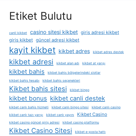
Etiket Bulutu
casino sitesi kikbet
giris adresi kikbet
canli kikbet
giris kikbet
güncel adresi kikbet
kayit kikbet
kikbet adres
kikbet adres destek
kikbet adresi
kikbet alan adı
kikbet at yarışı
kikbet bahis
kikbet bahis bölgelerindeki slotlar
kikbet bahis hesabı
kikbet bahis seçenekleri
Kikbet bahis sitesi
kikbet bingo
kikbet bonus
kikbet canli destek
kikbet canlı bahis hizmeti
kikbet canlı bingo sitesi
kikbet canlı casino
Kikbet Casino
kikbet canlı tazı yarışı
kikbet canlı yayını
kikbet casino güncel giriş adresi
kikbet casino platformu
Kikbet Casino Sitesi
kikbet e-posta hattı