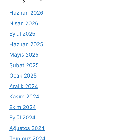
Haziran 2026
Nisan 2026
Eylül 2025
Haziran 2025
Mayıs 2025
Şubat 2025
Ocak 2025
Aralık 2024
Kasım 2024
Ekim 2024
Eylül 2024
Ağustos 2024
Temmuz 2024