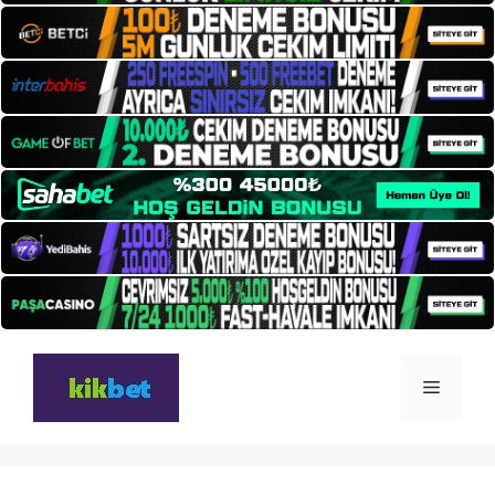
İçeriğe
atla
Menü