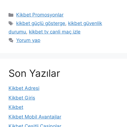
Kategoriler
Kikbet Promosyonlar
Etiketler
kikbet güçlü gösterge
,
kikbet güvenlik
durumu
,
kikbet tv canli maç izle
Yorum yap
Son Yazılar
Kikbet Adresi
Kikbet Giriş
Kikbet
Kikbet Mobil Avantajlar
Kikbet Çeşitli Casinolar