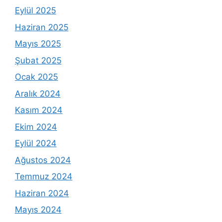
Eylül 2025
Haziran 2025
Mayıs 2025
Şubat 2025
Ocak 2025
Aralık 2024
Kasım 2024
Ekim 2024
Eylül 2024
Ağustos 2024
Temmuz 2024
Haziran 2024
Mayıs 2024