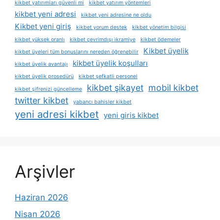
kikbet yatırımları güvenli mi
kikbet yatırım yöntemleri
kikbet yeni adresi
kikbet yeni adresine ne oldu
Kikbet yeni giriş
kikbet yorum destek
kikbet yönetim bilgisi
kikbet yüksek oranlı
kikbet çevrimdışı i̇kramiye
kikbet ödemeler
Kikbet üyelik
kikbet üyeleri tüm bonuslarını nereden öğrenebilir
kikbet üyelik koşulları
kikbet üyelik avantajı
kikbet üyelik prosedürü
kikbet şefkatli personel
kikbet şikayet
mobil kikbet
kikbet şifrenizi güncelleme
twitter kikbet
yabancı bahisler kikbet
yeni adresi kikbet
yeni giris kikbet
Arşivler
Haziran 2026
Nisan 2026