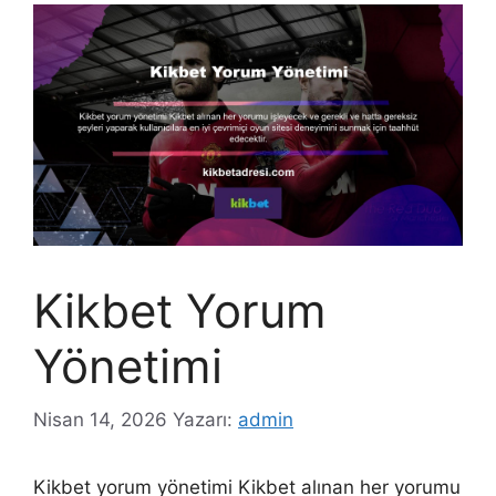
Kikbet Yorum
Yönetimi
Nisan 14, 2026
Yazarı:
admin
Kikbet yorum yönetimi Kikbet alınan her yorumu