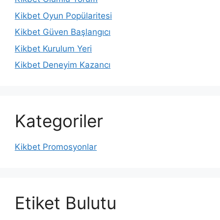
Kikbet Oyun Popülaritesi
Kikbet Güven Başlangıcı
Kikbet Kurulum Yeri
Kikbet Deneyim Kazancı
Kategoriler
Kikbet Promosyonlar
Etiket Bulutu