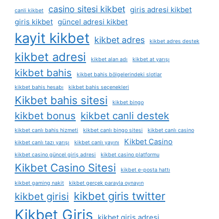
casino sitesi kikbet
giris adresi kikbet
canli kikbet
giris kikbet
güncel adresi kikbet
kayit kikbet
kikbet adres
kikbet adres destek
kikbet adresi
kikbet alan adı
kikbet at yarışı
kikbet bahis
kikbet bahis bölgelerindeki slotlar
kikbet bahis hesabı
kikbet bahis seçenekleri
Kikbet bahis sitesi
kikbet bingo
kikbet bonus
kikbet canli destek
kikbet canlı bahis hizmeti
kikbet canlı bingo sitesi
kikbet canlı casino
Kikbet Casino
kikbet canlı tazı yarışı
kikbet canlı yayını
kikbet casino güncel giriş adresi
kikbet casino platformu
Kikbet Casino Sitesi
kikbet e-posta hattı
kikbet gaming nakit
kikbet gerçek parayla oynayın
kikbet giris twitter
kikbet girisi
Kikbet Giriş
kikbet giriş adresi