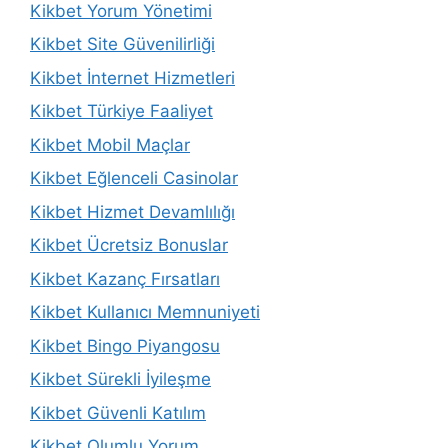
Kikbet Yorum Yönetimi
Kikbet Site Güvenilirliği
Kikbet İnternet Hizmetleri
Kikbet Türkiye Faaliyet
Kikbet Mobil Maçlar
Kikbet Eğlenceli Casinolar
Kikbet Hizmet Devamlılığı
Kikbet Ücretsiz Bonuslar
Kikbet Kazanç Fırsatları
Kikbet Kullanıcı Memnuniyeti
Kikbet Bingo Piyangosu
Kikbet Sürekli İyileşme
Kikbet Güvenli Katılım
Kikbet Olumlu Yorum