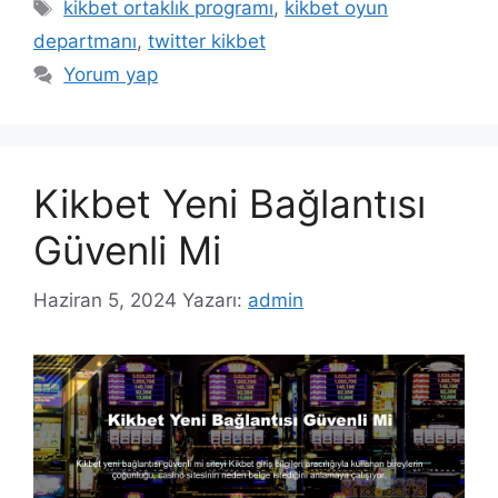
Etiketler
kikbet ortaklık programı
,
kikbet oyun
departmanı
,
twitter kikbet
Yorum yap
Kikbet Yeni Bağlantısı
Güvenli Mi
Haziran 5, 2024
Yazarı:
admin