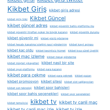
Kikbet Giriş
kikbet giriş adresi
Kikbet Güncel
kikbet giriş linki
kikbet güncel adres
kikbet güvenilir bahis platformu mu
kikbet güvenilir i̇tirafları poker ile büyük kazanın
kikbet güvenlik durumu
kikbet güvenlir mi
kikbet güçlü gösterge
kikbet hesabı kapatma i̇steğini nasıl gönderirim
kikbet kayıt aşinası
kikbet kaç oldu
kikbet kesintisiz hizmet
kikbet kısa süreli üyeliği
kikbet maç izleme
kikbet mesaj gönderme
kikbet nasil bir site
kikbet müşteri şikayetleri
kikbet oyun platformu
kikbet para kazanın
kikbet para çekme
kikbet para çekmek
kikbet pazarı
kikbet promosyon
kikbet sitesi
kikbet slot sağlayıcıları
kikbet spor bahisleri
kikbet son teknoloji
kikbet spor bahis seçenekleri
kikbet spor seçenekleri
kikbet tv
kikbet tv canli maç
kikbet temsilcisi
kikbet tv canli maç izle
kikbet tv izle