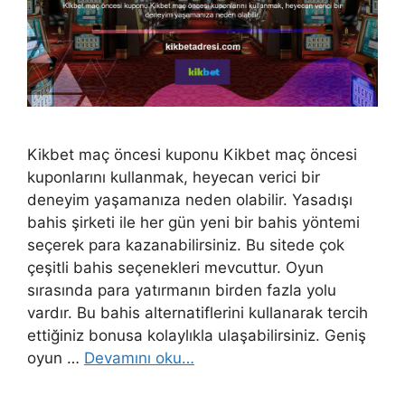
Kikbet maç öncesi kuponu Kikbet maç öncesi
kuponlarını kullanmak, heyecan verici bir
deneyim yaşamanıza neden olabilir. Yasadışı
bahis şirketi ile her gün yeni bir bahis yöntemi
seçerek para kazanabilirsiniz. Bu sitede çok
çeşitli bahis seçenekleri mevcuttur. Oyun
sırasında para yatırmanın birden fazla yolu
vardır. Bu bahis alternatiflerini kullanarak tercih
ettiğiniz bonusa kolaylıkla ulaşabilirsiniz. Geniş
oyun …
Devamını oku…