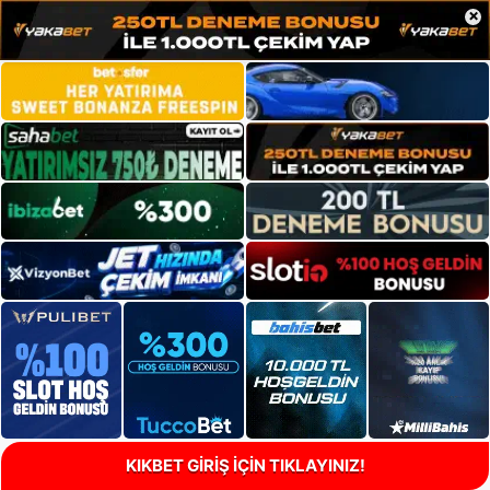
×
KIKBET GİRİŞ İÇİN TIKLAYINIZ!