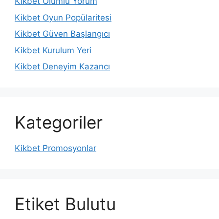
Kikbet Olumlu Yorum
Kikbet Oyun Popülaritesi
Kikbet Güven Başlangıcı
Kikbet Kurulum Yeri
Kikbet Deneyim Kazancı
Kategoriler
Kikbet Promosyonlar
Etiket Bulutu