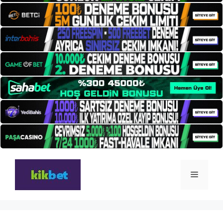
İçeriğe
atla
Menü