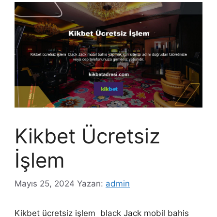
Kikbet Ücretsiz
İşlem
Mayıs 25, 2024
Yazarı:
admin
Kikbet ücretsiz işlem black Jack mobil bahis