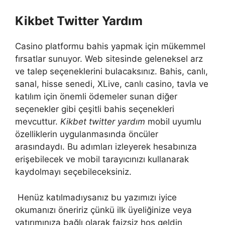
Kikbet Twitter Yardım
Casino platformu bahis yapmak için mükemmel
fırsatlar sunuyor. Web sitesinde geleneksel arz
ve talep seçeneklerini bulacaksınız. Bahis, canlı,
sanal, hisse senedi, XLive, canlı casino, tavla ve
katılım için önemli ödemeler sunan diğer
seçenekler gibi çeşitli bahis seçenekleri
mevcuttur.
Kikbet twitter yardım
mobil uyumlu
özelliklerin uygulanmasında öncüler
arasındaydı. Bu adımları izleyerek hesabınıza
erişebilecek ve mobil tarayıcınızı kullanarak
kaydolmayı seçebileceksiniz.
Henüz katılmadıysanız bu yazımızı iyice
okumanızı öneririz çünkü ilk üyeliğinize veya
yatırımınıza bağlı olarak faizsiz hoş geldin