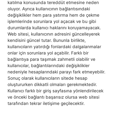
katılma konusunda tereddüt etmesine neden
oluyor. Ayrıca kullanıcının bağlantısındaki
değişiklikler hem para yatırma hem de çekme
işlemlerinde sorunlara yol açacak ve bu gibi
durumlarda kullanıcı haklarını koruyamayacak.
Web sitesi, kullanıcının adresini güncelleyerek
kendisini güncel tutar. Bununla birlikte,
kullanıcıların yatırdığı fonlardaki dalgalanmalar
onlar için sorunlara yol açabilir. Farklı bir
bağlantıya para taşımak zahmetli olabilir ve
kullanıcılar, bağlantılarındaki değişiklikler
nedeniyle hesaplarındaki parayı fark etmeyebilir.
Sonuç olarak kullanıcıların sitede hesap
oluştururken dikkatli olmaları gerekmektedir.
Kullanıcı farklı bir giriş sayfasına yönlendirilecek
ve önceki bağlantı başarısız olursa web sitesi
tarafından tekrar iletişime geçilecektir.