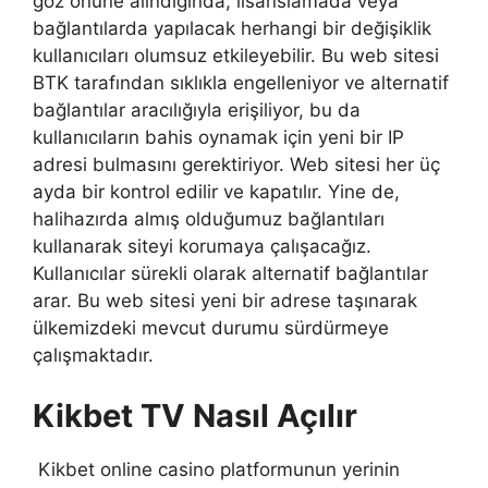
göz önüne alındığında, lisanslamada veya
bağlantılarda yapılacak herhangi bir değişiklik
kullanıcıları olumsuz etkileyebilir. Bu web sitesi
BTK tarafından sıklıkla engelleniyor ve alternatif
bağlantılar aracılığıyla erişiliyor, bu da
kullanıcıların bahis oynamak için yeni bir IP
adresi bulmasını gerektiriyor. Web sitesi her üç
ayda bir kontrol edilir ve kapatılır. Yine de,
halihazırda almış olduğumuz bağlantıları
kullanarak siteyi korumaya çalışacağız.
Kullanıcılar sürekli olarak alternatif bağlantılar
arar. Bu web sitesi yeni bir adrese taşınarak
ülkemizdeki mevcut durumu sürdürmeye
çalışmaktadır.
Kikbet TV Nasıl Açılır
Kikbet online casino platformunun yerinin