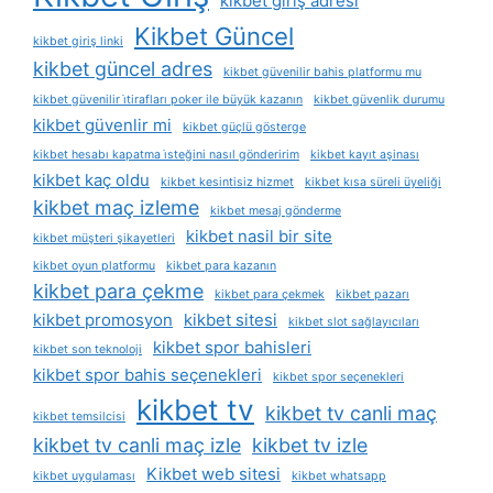
kikbet giriş adresi
Kikbet Güncel
kikbet giriş linki
kikbet güncel adres
kikbet güvenilir bahis platformu mu
kikbet güvenilir i̇tirafları poker ile büyük kazanın
kikbet güvenlik durumu
kikbet güvenlir mi
kikbet güçlü gösterge
kikbet hesabı kapatma i̇steğini nasıl gönderirim
kikbet kayıt aşinası
kikbet kaç oldu
kikbet kesintisiz hizmet
kikbet kısa süreli üyeliği
kikbet maç izleme
kikbet mesaj gönderme
kikbet nasil bir site
kikbet müşteri şikayetleri
kikbet oyun platformu
kikbet para kazanın
kikbet para çekme
kikbet para çekmek
kikbet pazarı
kikbet promosyon
kikbet sitesi
kikbet slot sağlayıcıları
kikbet spor bahisleri
kikbet son teknoloji
kikbet spor bahis seçenekleri
kikbet spor seçenekleri
kikbet tv
kikbet tv canli maç
kikbet temsilcisi
kikbet tv canli maç izle
kikbet tv izle
Kikbet web sitesi
kikbet uygulaması
kikbet whatsapp