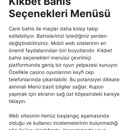
Kikbet Bahis
Seçenekleri Menüsü
Canlı bahis ile maçlar daha kolay takip
edilebiliyor. Bahislerinizi istediğiniz yerden
değiştirebilirsiniz. Mobil web sitelerinin en
önemli faydalarından biri boyutlarıdır.
Kikbet
bahis seçenekleri menüsü
çevrimiçi
platformunda geniş bir oyun yelpazesi sunuyor.
Özellikle casino oyunlarının keyfi cep
telefonlarında çıkarılabilir. Bu potansiyel dikkate
alınmalı Menü basit bilgiler sağlar. Kupon
yapmak için ekranın sağ üst köşesindeki kareye
tıklayın.
Web sitesinin henüz başlangıç ​​aşamasında
olduğu ve kullanıcı incelemelerinin bulunmadığı