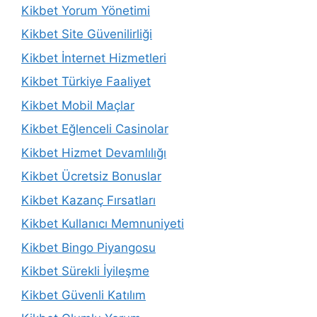
Kikbet Yorum Yönetimi
Kikbet Site Güvenilirliği
Kikbet İnternet Hizmetleri
Kikbet Türkiye Faaliyet
Kikbet Mobil Maçlar
Kikbet Eğlenceli Casinolar
Kikbet Hizmet Devamlılığı
Kikbet Ücretsiz Bonuslar
Kikbet Kazanç Fırsatları
Kikbet Kullanıcı Memnuniyeti
Kikbet Bingo Piyangosu
Kikbet Sürekli İyileşme
Kikbet Güvenli Katılım