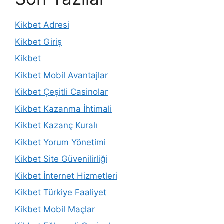
Kikbet Adresi
Kikbet Giriş
Kikbet
Kikbet Mobil Avantajlar
Kikbet Çeşitli Casinolar
Kikbet Kazanma İhtimali
Kikbet Kazanç Kuralı
Kikbet Yorum Yönetimi
Kikbet Site Güvenilirliği
Kikbet İnternet Hizmetleri
Kikbet Türkiye Faaliyet
Kikbet Mobil Maçlar