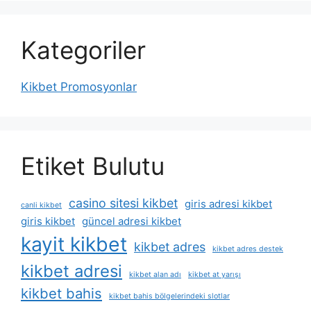
Kategoriler
Kikbet Promosyonlar
Etiket Bulutu
casino sitesi kikbet
giris adresi kikbet
canli kikbet
giris kikbet
güncel adresi kikbet
kayit kikbet
kikbet adres
kikbet adres destek
kikbet adresi
kikbet alan adı
kikbet at yarışı
kikbet bahis
kikbet bahis bölgelerindeki slotlar