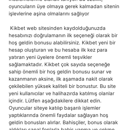
oyuncuların üye olmaya gerek kalmadan sitenin
işlevlerine aşina olmalarını sağlıyor
Kikbet web sitesinden kaydolduğunuzda
hesabınızı doğrulamanın ilk seçeneği olarak bir
hoş geldin bonusu alabilirsiniz. Kikbet yeni bir
hesap oluşturan ve bu hesaba ilk kez para
yatıran yeni üyelere önemli teşvikler
sağlamaktadır. Kikbet çok sayıda seçeneğe
sahip önemli bir hoş geldin bonusu sunar ve
kazanmanın aksine, ilk aşamada nakit olarak
çekilebilen yüksek kaliteli bir bonustur. Bu site
yeni kullanıcılar ve halihazırda katılmış olanlar
içindir. Lütfen aşağıdakilere dikkat edin.
Oyuncular siteye katılıp başarılı işlemler
yaptıklarında önemli faydalar sağlayan hoş
geldin bonusları alırlar. Bahisçiler, bonus olarak
aldıkları sanal fonlarla bahis yapma ve çekme