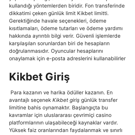
kullandığı yöntemlerden biridir. Fon transferinde
dikkatimi çeken günlük limit Kikbet limitti.
Gerektiğinde havale seçenekleri, ödeme
kısıtlamaları, ödeme tutarları ve ödeme yardımı
hakkında ayrıntılı bilgi verir. Güvenli işlemlerde
karşılaşılan sorunlardan biri de hesapların
doğrulanmasıdır. Oyuncular hesaplarını
onaylamak için e-posta adreslerini kullanabilirler
Kikbet Giriş
Para kazanın ve harika ödüller kazanın. En
avantajlı seçenek
Kikbet giriş
günlük transfer
limitine bahis oynamaktır. Başlangıçta bu
kavramlar için uluslararası çevrimiçi casino
platformlarının ulaşabileceği kaynaklar vardır.
Yüksek faiz oranlarından faydalanmak ve sınırlı