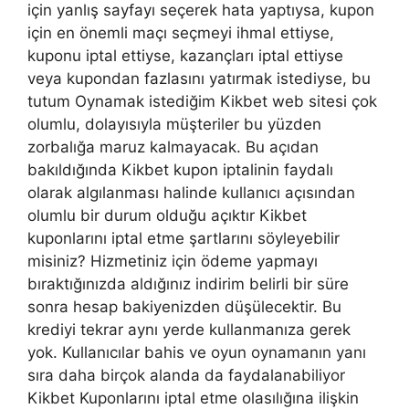
için yanlış sayfayı seçerek hata yaptıysa, kupon
için en önemli maçı seçmeyi ihmal ettiyse,
kuponu iptal ettiyse, kazançları iptal ettiyse
veya kupondan fazlasını yatırmak istediyse, bu
tutum Oynamak istediğim Kikbet web sitesi çok
olumlu, dolayısıyla müşteriler bu yüzden
zorbalığa maruz kalmayacak. Bu açıdan
bakıldığında Kikbet kupon iptalinin faydalı
olarak algılanması halinde kullanıcı açısından
olumlu bir durum olduğu açıktır Kikbet
kuponlarını iptal etme şartlarını söyleyebilir
misiniz? Hizmetiniz için ödeme yapmayı
bıraktığınızda aldığınız indirim belirli bir süre
sonra hesap bakiyenizden düşülecektir. Bu
krediyi tekrar aynı yerde kullanmanıza gerek
yok. Kullanıcılar bahis ve oyun oynamanın yanı
sıra daha birçok alanda da faydalanabiliyor
Kikbet Kuponlarını iptal etme olasılığına ilişkin