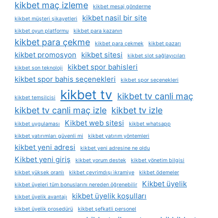
kikbet maç izleme
kikbet mesaj gönderme
kikbet nasil bir site
kikbet müşteri şikayetleri
kikbet oyun platformu
kikbet para kazanın
kikbet para çekme
kikbet para çekmek
kikbet pazarı
kikbet promosyon
kikbet sitesi
kikbet slot sağlayıcıları
kikbet spor bahisleri
kikbet son teknoloji
kikbet spor bahis seçenekleri
kikbet spor seçenekleri
kikbet tv
kikbet tv canli maç
kikbet temsilcisi
kikbet tv canli maç izle
kikbet tv izle
Kikbet web sitesi
kikbet uygulaması
kikbet whatsapp
kikbet yatırımları güvenli mi
kikbet yatırım yöntemleri
kikbet yeni adresi
kikbet yeni adresine ne oldu
Kikbet yeni giriş
kikbet yorum destek
kikbet yönetim bilgisi
kikbet yüksek oranlı
kikbet çevrimdışı i̇kramiye
kikbet ödemeler
Kikbet üyelik
kikbet üyeleri tüm bonuslarını nereden öğrenebilir
kikbet üyelik koşulları
kikbet üyelik avantajı
kikbet üyelik prosedürü
kikbet şefkatli personel