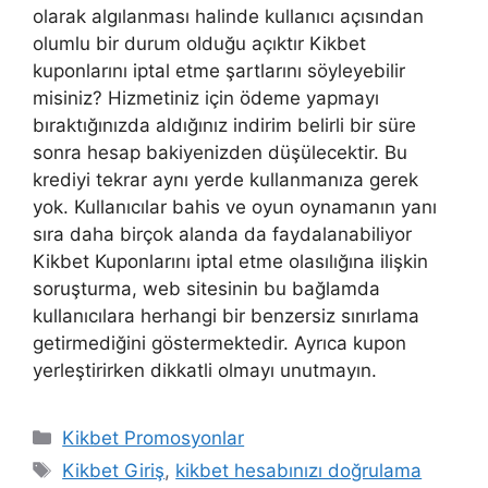
olarak algılanması halinde kullanıcı açısından
olumlu bir durum olduğu açıktır Kikbet
kuponlarını iptal etme şartlarını söyleyebilir
misiniz? Hizmetiniz için ödeme yapmayı
bıraktığınızda aldığınız indirim belirli bir süre
sonra hesap bakiyenizden düşülecektir. Bu
krediyi tekrar aynı yerde kullanmanıza gerek
yok. Kullanıcılar bahis ve oyun oynamanın yanı
sıra daha birçok alanda da faydalanabiliyor
Kikbet Kuponlarını iptal etme olasılığına ilişkin
soruşturma, web sitesinin bu bağlamda
kullanıcılara herhangi bir benzersiz sınırlama
getirmediğini göstermektedir. Ayrıca kupon
yerleştirirken dikkatli olmayı unutmayın.
Kategoriler
Kikbet Promosyonlar
Etiketler
Kikbet Giriş
,
kikbet hesabınızı doğrulama