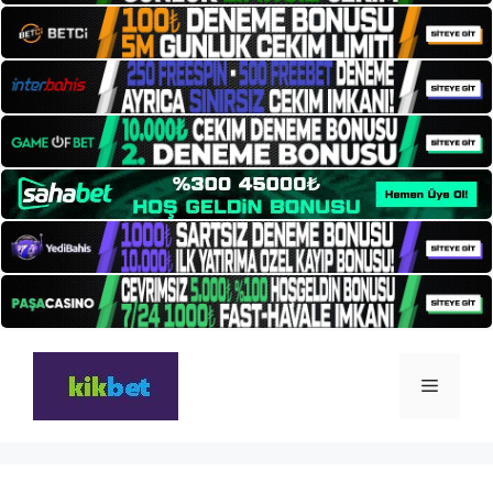
İçeriğe
atla
Menü