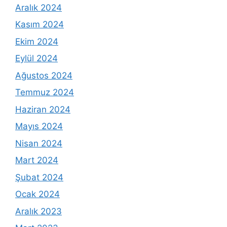
Aralık 2024
Kasım 2024
Ekim 2024
Eylül 2024
Ağustos 2024
Temmuz 2024
Haziran 2024
Mayıs 2024
Nisan 2024
Mart 2024
Şubat 2024
Ocak 2024
Aralık 2023