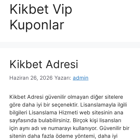
Kikbet Vip
Kuponlar
Kikbet Adresi
Haziran 26, 2026
Yazarı:
admin
Kikbet Adresi güvenilir olmayan diğer sitelere
göre daha iyi bir seçenektir. Lisanslamayla ilgili
bilgileri Lisanslama Hizmeti web sitesinin ana
sayfasında bulabilirsiniz. Birçok kişi lisansları
için aynı adı ve numarayı kullanıyor. Güvenilir bir
sitenin daha fazla ödeme yöntemi, daha iyi