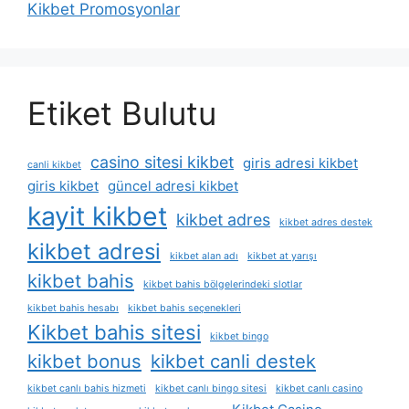
Kikbet Promosyonlar
Etiket Bulutu
casino sitesi kikbet
giris adresi kikbet
canli kikbet
giris kikbet
güncel adresi kikbet
kayit kikbet
kikbet adres
kikbet adres destek
kikbet adresi
kikbet alan adı
kikbet at yarışı
kikbet bahis
kikbet bahis bölgelerindeki slotlar
kikbet bahis hesabı
kikbet bahis seçenekleri
Kikbet bahis sitesi
kikbet bingo
kikbet bonus
kikbet canli destek
kikbet canlı bahis hizmeti
kikbet canlı bingo sitesi
kikbet canlı casino