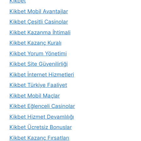
Kikbet
Kikbet Mobil Avantajlar
Kikbet Çeşitli Casinolar
Kikbet Kazanma İhtimali
Kikbet Kazanç Kuralı
Kikbet Yorum Yönetimi
Kikbet Site Güvenilirliği
Kikbet İnternet Hizmetleri
Kikbet Türkiye Faaliyet
Kikbet Mobil Maçlar
Kikbet Eğlenceli Casinolar
Kikbet Hizmet Devamlılığı
Kikbet Ücretsiz Bonuslar
Kikbet Kazanç Fırsatları