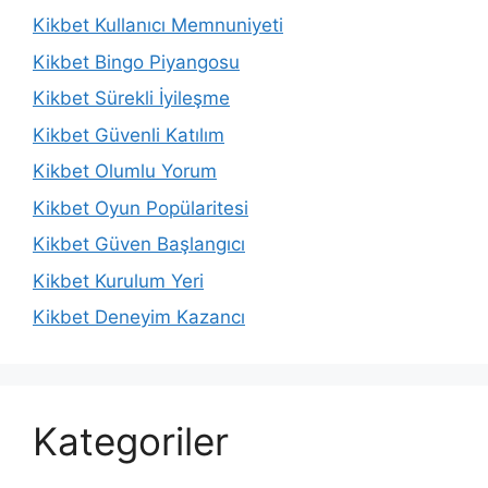
Kikbet Kullanıcı Memnuniyeti
Kikbet Bingo Piyangosu
Kikbet Sürekli İyileşme
Kikbet Güvenli Katılım
Kikbet Olumlu Yorum
Kikbet Oyun Popülaritesi
Kikbet Güven Başlangıcı
Kikbet Kurulum Yeri
Kikbet Deneyim Kazancı
Kategoriler