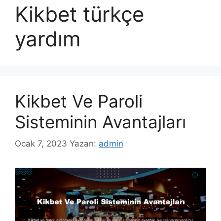
Kikbet türkçe
yardım
Kikbet Ve Paroli
Sisteminin Avantajları
Ocak 7, 2023
Yazarı:
admin