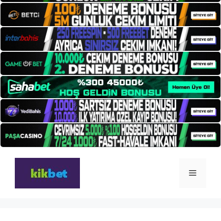
İçeriğe
atla
Menü