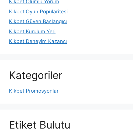
Kikbet Olumlu Yorum
Kikbet Oyun Popülaritesi
Kikbet Güven Başlangıcı
Kikbet Kurulum Yeri
Kikbet Deneyim Kazancı
Kategoriler
Kikbet Promosyonlar
Etiket Bulutu