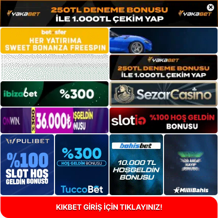
×
KIKBET GİRİŞ İÇİN TIKLAYINIZ!