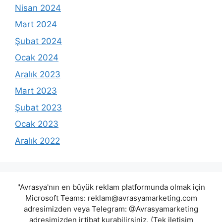
Nisan 2024
Mart 2024
Şubat 2024
Ocak 2024
Aralık 2023
Mart 2023
Şubat 2023
Ocak 2023
Aralık 2022
"Avrasya'nın en büyük reklam platformunda olmak için
Microsoft Teams:
reklam@avrasyamarketing.com
adresimizden veya Telegram: @Avrasyamarketing
adresimizden irtibat kurabilirsiniz. (Tek iletişim