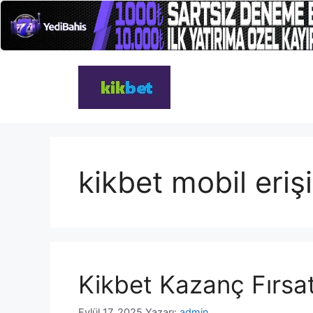
İçeriğe
atla
kikbet mobil eriş
Kikbet Kazanç Fırsat
Eylül 17, 2025
Yazarı:
admin