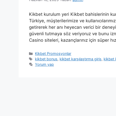
Kikbet kurulum yeri Kikbet bahislerinin ku
Türkiye, müşterilerimize ve kullanıcılarımız
getirerek her anı heyecan verici bir deneyim
güvenli tutmaya söz veriyoruz ve bunu i
Casino siteleri, kazançlarınız için süper 
Kategoriler
Kikbet Promosyonlar
Etiketler
kikbet bonus
,
kikbet karşılaştırma giriş
,
kikbet 
Yorum yap