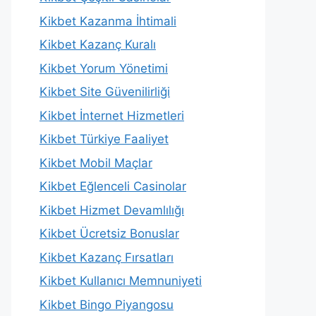
Kikbet Kazanma İhtimali
Kikbet Kazanç Kuralı
Kikbet Yorum Yönetimi
Kikbet Site Güvenilirliği
Kikbet İnternet Hizmetleri
Kikbet Türkiye Faaliyet
Kikbet Mobil Maçlar
Kikbet Eğlenceli Casinolar
Kikbet Hizmet Devamlılığı
Kikbet Ücretsiz Bonuslar
Kikbet Kazanç Fırsatları
Kikbet Kullanıcı Memnuniyeti
Kikbet Bingo Piyangosu