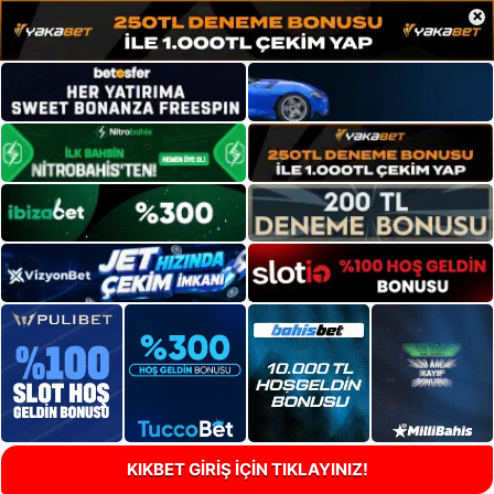
×
KIKBET GİRİŞ İÇİN TIKLAYINIZ!