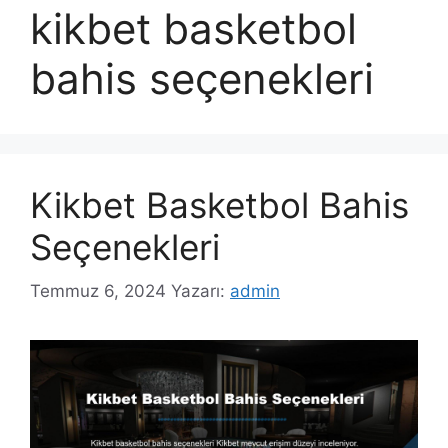
kikbet basketbol
bahis seçenekleri
Kikbet Basketbol Bahis
Seçenekleri
Temmuz 6, 2024
Yazarı:
admin