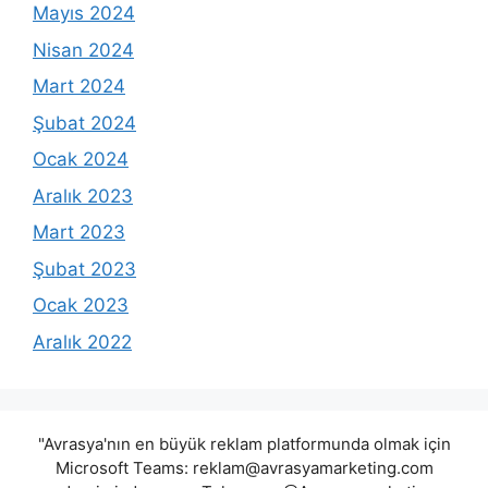
Mayıs 2024
Nisan 2024
Mart 2024
Şubat 2024
Ocak 2024
Aralık 2023
Mart 2023
Şubat 2023
Ocak 2023
Aralık 2022
"Avrasya'nın en büyük reklam platformunda olmak için
Microsoft Teams:
reklam@avrasyamarketing.com