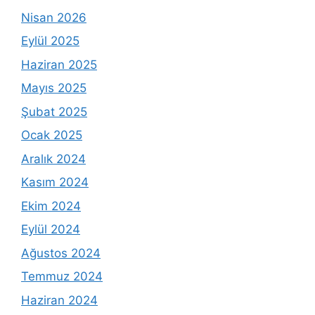
Nisan 2026
Eylül 2025
Haziran 2025
Mayıs 2025
Şubat 2025
Ocak 2025
Aralık 2024
Kasım 2024
Ekim 2024
Eylül 2024
Ağustos 2024
Temmuz 2024
Haziran 2024