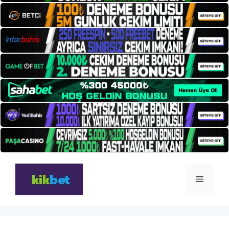
İçeriğe
atla
Menü