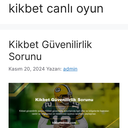
kikbet canlı oyun
Kikbet Güvenilirlik
Sorunu
Kasım 20, 2024
Yazarı:
admin