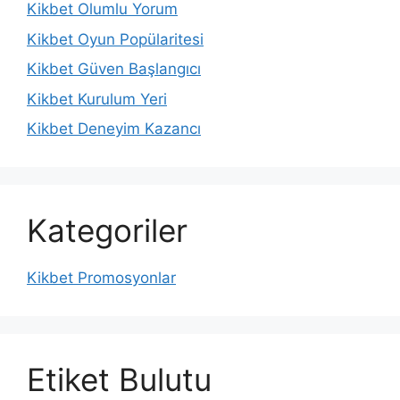
Kikbet Olumlu Yorum
Kikbet Oyun Popülaritesi
Kikbet Güven Başlangıcı
Kikbet Kurulum Yeri
Kikbet Deneyim Kazancı
Kategoriler
Kikbet Promosyonlar
Etiket Bulutu