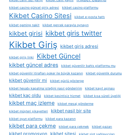
kikbet canlı tazı yarışı
kikbet canlı yayını
kikbet casino güncel giriş adresi
kikbet casino platformu
Kikbet Casino Sitesi
kikbet e-posta hattı
kikbet gaming nakit
kikbet gerçek parayla oynayın
kikbet giris twitter
kikbet girisi
Kikbet Giriş
kikbet giriş adresi
Kikbet Güncel
kikbet giriş linki
kikbet güncel adres
kikbet güvenilir bahis platformu mu
kikbet güvenilir i̇tirafları poker ile büyük kazanın
kikbet güvenlik durumu
kikbet güvenlir mi
kikbet güçlü gösterge
kikbet hesabı kapatma i̇steğini nasıl gönderirim
kikbet kayıt aşinası
kikbet kaç oldu
kikbet kesintisiz hizmet
kikbet kısa süreli üyeliği
kikbet maç izleme
kikbet mesaj gönderme
kikbet nasil bir site
kikbet müşteri şikayetleri
kikbet oyun platformu
kikbet para kazanın
kikbet para çekme
kikbet para çekmek
kikbet pazarı
kikbet promosyon
kikbet sitesi
kikbet slot sağlayıcıları