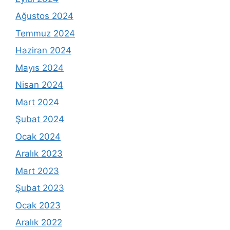
Ağustos 2024
Temmuz 2024
Haziran 2024
Mayıs 2024
Nisan 2024
Mart 2024
Şubat 2024
Ocak 2024
Aralık 2023
Mart 2023
Şubat 2023
Ocak 2023
Aralık 2022