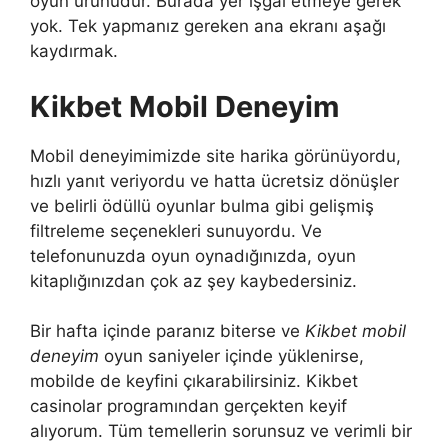
oyun ürünüdür. Burada yer işgal etmeye gerek
yok. Tek yapmanız gereken ana ekranı aşağı
kaydırmak.
Kikbet Mobil Deneyim
Mobil deneyimimizde site harika görünüyordu,
hızlı yanıt veriyordu ve hatta ücretsiz dönüşler
ve belirli ödüllü oyunlar bulma gibi gelişmiş
filtreleme seçenekleri sunuyordu. Ve
telefonunuzda oyun oynadığınızda, oyun
kitaplığınızdan çok az şey kaybedersiniz.
Bir hafta içinde paranız biterse ve
Kikbet mobil
deneyim
oyun saniyeler içinde yüklenirse,
mobilde de keyfini çıkarabilirsiniz. Kikbet
casinolar programından gerçekten keyif
alıyorum. Tüm temellerin sorunsuz ve verimli bir