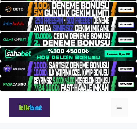
İçeriğe
atla
Menü