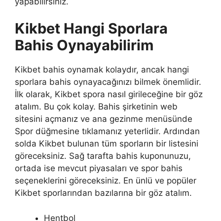
yapabilirsiniz.
Kikbet Hangi Sporlara
Bahis Oynayabilirim
Kikbet bahis oynamak kolaydır, ancak hangi
sporlara bahis oynayacağınızı bilmek önemlidir.
İlk olarak, Kikbet spora nasıl girileceğine bir göz
atalım. Bu çok kolay. Bahis şirketinin web
sitesini açmanız ve ana gezinme menüsünde
Spor düğmesine tıklamanız yeterlidir. Ardından
solda Kikbet bulunan tüm sporların bir listesini
göreceksiniz. Sağ tarafta bahis kuponunuzu,
ortada ise mevcut piyasaları ve spor bahis
seçeneklerini göreceksiniz. En ünlü ve popüler
Kikbet sporlarından bazılarına bir göz atalım.
Hentbol