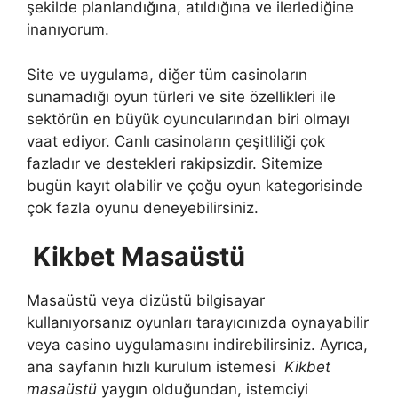
şekilde planlandığına, atıldığına ve ilerlediğine
inanıyorum.
Site ve uygulama, diğer tüm casinoların
sunamadığı oyun türleri ve site özellikleri ile
sektörün en büyük oyuncularından biri olmayı
vaat ediyor. Canlı casinoların çeşitliliği çok
fazladır ve destekleri rakipsizdir. Sitemize
bugün kayıt olabilir ve çoğu oyun kategorisinde
çok fazla oyunu deneyebilirsiniz.
Kikbet Masaüstü
Masaüstü veya dizüstü bilgisayar
kullanıyorsanız oyunları tarayıcınızda oynayabilir
veya casino uygulamasını indirebilirsiniz. Ayrıca,
ana sayfanın hızlı kurulum istemesi
Kikbet
masaüstü
yaygın olduğundan, istemciyi