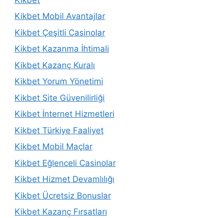
Kikbet Mobil Avantajlar
Kikbet Çeşitli Casinolar
Kikbet Kazanma İhtimali
Kikbet Kazanç Kuralı
Kikbet Yorum Yönetimi
Kikbet Site Güvenilirliği
Kikbet İnternet Hizmetleri
Kikbet Türkiye Faaliyet
Kikbet Mobil Maçlar
Kikbet Eğlenceli Casinolar
Kikbet Hizmet Devamlılığı
Kikbet Ücretsiz Bonuslar
Kikbet Kazanç Fırsatları