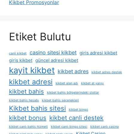
Kikbet Promosyonlar
Etiket Bulutu
casino sitesi kikbet
giris adresi kikbet
canli kikbet
giris kikbet
güncel adresi kikbet
kayit kikbet
kikbet adres
kikbet adres destek
kikbet adresi
kikbet alan adı
kikbet at yarışı
kikbet bahis
kikbet bahis bölgelerindeki slotlar
kikbet bahis hesabı
kikbet bahis seçenekleri
Kikbet bahis sitesi
kikbet bingo
kikbet bonus
kikbet canli destek
kikbet canlı bahis hizmeti
kikbet canlı bingo sitesi
kikbet canlı casino
Kikbet Casino