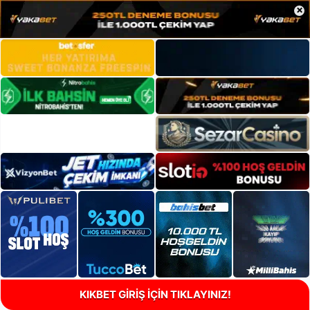
×
KIKBET GİRİŞ İÇİN TIKLAYINIZ!