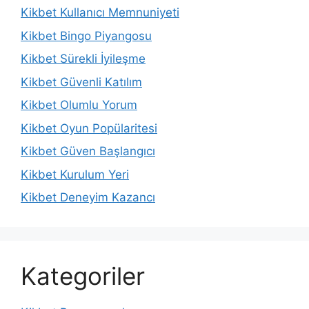
Kikbet Kullanıcı Memnuniyeti
Kikbet Bingo Piyangosu
Kikbet Sürekli İyileşme
Kikbet Güvenli Katılım
Kikbet Olumlu Yorum
Kikbet Oyun Popülaritesi
Kikbet Güven Başlangıcı
Kikbet Kurulum Yeri
Kikbet Deneyim Kazancı
Kategoriler