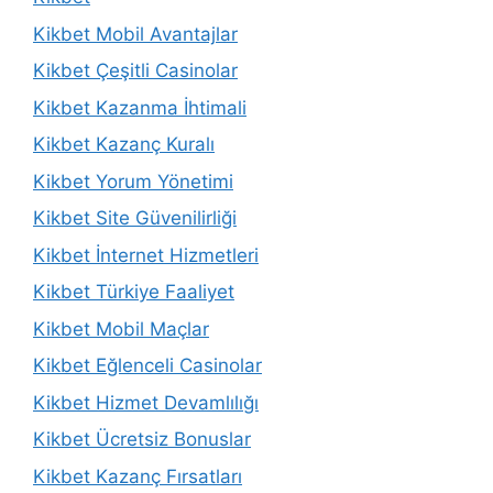
Kikbet Mobil Avantajlar
Kikbet Çeşitli Casinolar
Kikbet Kazanma İhtimali
Kikbet Kazanç Kuralı
Kikbet Yorum Yönetimi
Kikbet Site Güvenilirliği
Kikbet İnternet Hizmetleri
Kikbet Türkiye Faaliyet
Kikbet Mobil Maçlar
Kikbet Eğlenceli Casinolar
Kikbet Hizmet Devamlılığı
Kikbet Ücretsiz Bonuslar
Kikbet Kazanç Fırsatları